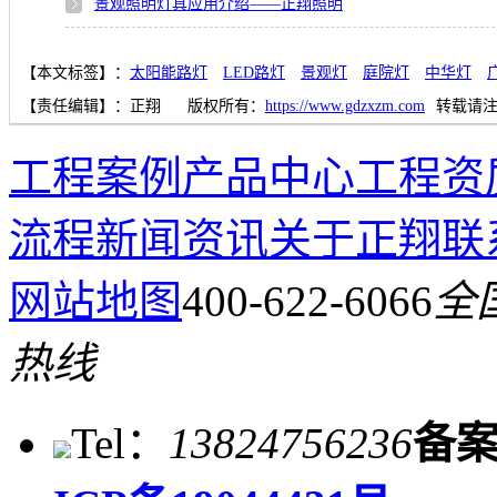
景观照明灯具应用介绍——正翔照明
【本文标签】：
太阳能路灯
LED路灯
景观灯
庭院灯
中华灯
【责任编辑】：
正翔
版权所有：
https://www.gdzxzm.com
转载请
工程案例
产品中心
工程资
流程
新闻资讯
关于正翔
联
网站地图
400-622-6066
全
热线
Tel：
13824756236
备