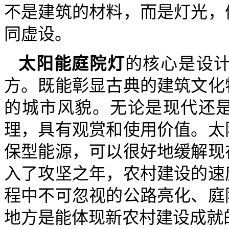
不是建筑的材料，而是灯光，
同虚设。
太阳能庭院灯
的核心是设
方。既能彰显古典的建筑文化
的城市风貌。无论是现代还
理，具有观赏和使用价值。太
保型能源，可以很好地缓解现
入了攻坚之年，农村建设的速
程中不可忽视的公路亮化、庭
地方是能体现新农村建设成就