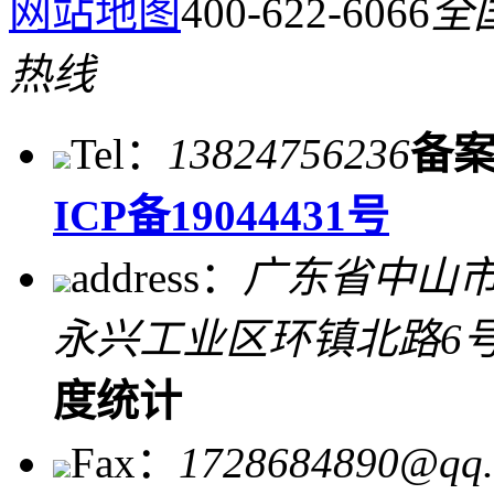
网站地图
400-622-6066
全
热线
Tel：
13824756236
备
ICP备19044431号
address：
广东省中山
永兴工业区环镇北路6
度统计
Fax：
1728684890@qq