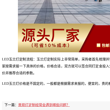
LED玉兰灯定制流程：玉兰灯定制实际上非常简单，采购者首先梳理
家按需求报一下具体的价格，价格合适，双方就可以签合同打定金投入
价并推荐合适的参数。
LED玉兰灯价格是不固定的，一般都是根据需求来报的，便宜的，贵
下一篇：
景观灯定制经常会遇到哪些问题？