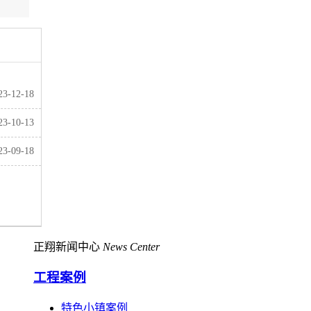
23-12-18
23-10-13
23-09-18
正翔新闻中心
News Center
工程案例
特色小镇案例