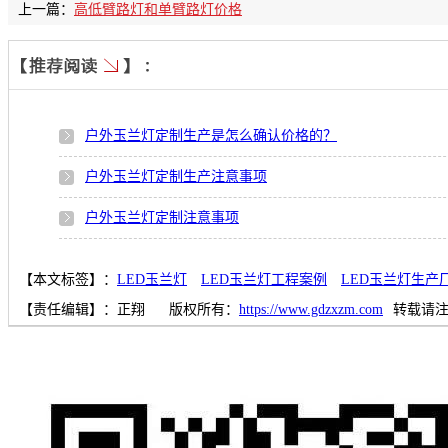
上一篇：
高低臂路灯和单臂路灯价格
户外玉兰灯定制生产是怎么确认价格的？
户外玉兰灯定制生产注意事项
户外玉兰灯定制注意事项
【本文标签】：
LED玉兰灯
LED玉兰灯工程案例
LED玉兰灯生产
【责任编辑】：
正翔
版权所有：
https://www.gdzxzm.com
转载请