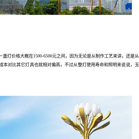
灯价格大概在1500-6500元之间，因为无论是从制作工艺来讲，还是
成本对比其它灯具也就相对偏高，不过从整灯使用寿命和照明来说说，玉