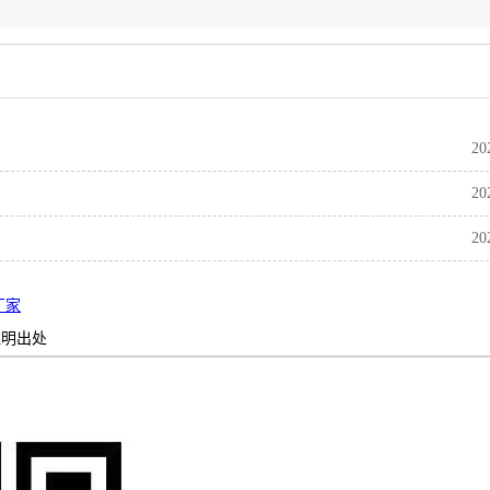
20
20
20
厂家
注明出处