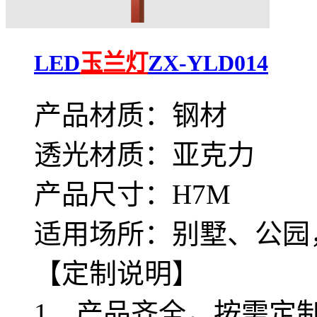
LED
玉兰灯
ZX-YLD014
产品材质：钢材
透光材质：亚克力
产品尺寸：H7M
适用场所：别墅、公园
【定制说明】
1、产品齐全，按需定