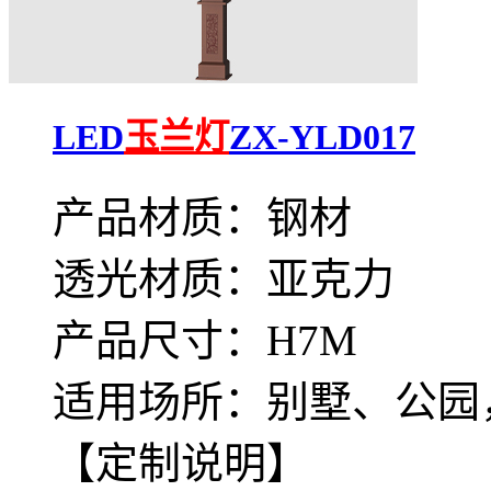
LED
玉兰灯
ZX-YLD017
产品材质：钢材
透光材质：亚克力
产品尺寸：H7M
适用场所：别墅、公园
【定制说明】