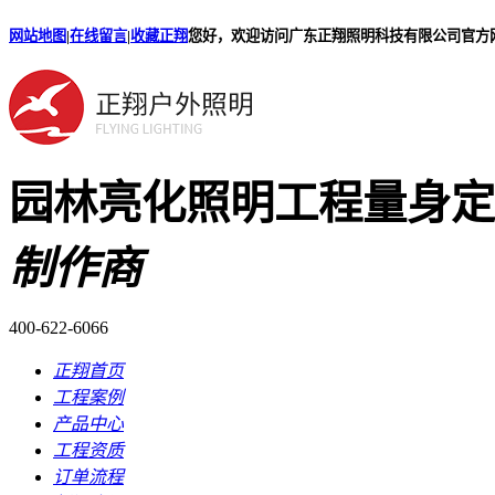
网站地图
|
在线留言
|
收藏正翔
您好，欢迎访问广东正翔照明科技有限公司官方
园林亮化照明工程量身定
制作商
400-622-6066
正翔首页
工程案例
产品中心
工程资质
订单流程