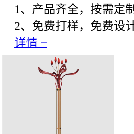
1、产品齐全，按需定
2、免费打样，免费设
详情 +