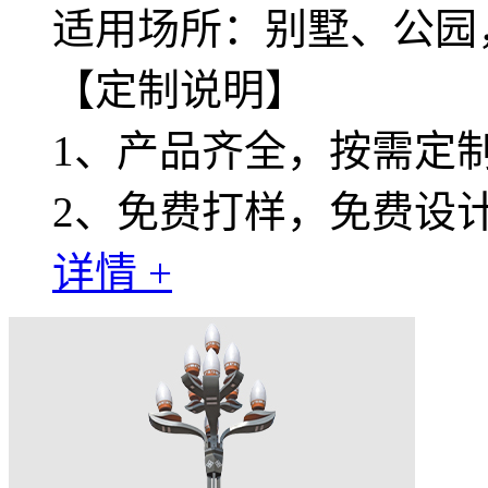
适用场所：别墅、公园
【定制说明】
1、产品齐全，按需定
2、免费打样，免费设
详情 +