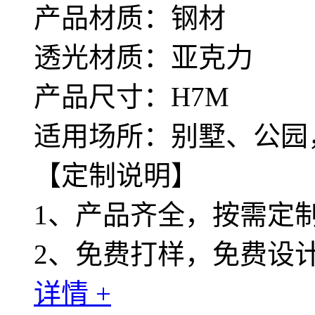
产品材质：钢材
透光材质：亚克力
产品尺寸：H7M
适用场所：别墅、公园
【定制说明】
1、产品齐全，按需定
2、免费打样，免费设
详情 +