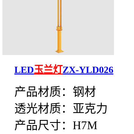
LED
玉兰灯
ZX-YLD026
产品材质：钢材
透光材质：亚克力
产品尺寸：H7M