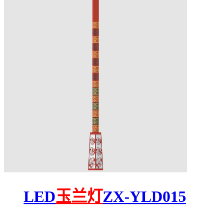
LED
玉兰灯
ZX-YLD015