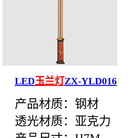
LED
玉兰灯
ZX-YLD016
产品材质：钢材
透光材质：亚克力