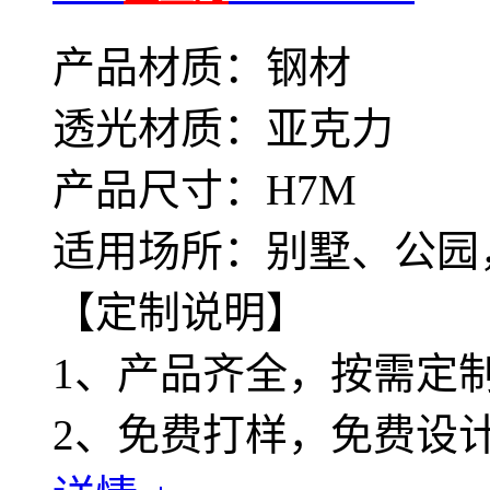
产品材质：钢材
透光材质：亚克力
产品尺寸：H7M
适用场所：别墅、公园
【定制说明】
1、产品齐全，按需定
2、免费打样，免费设