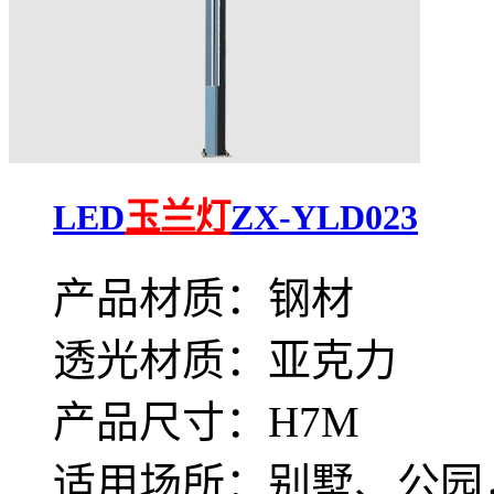
LED
玉兰灯
ZX-YLD023
产品材质：钢材
透光材质：亚克力
产品尺寸：H7M
适用场所：别墅、公园