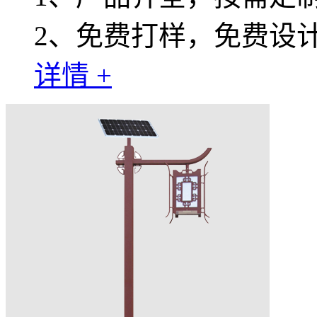
2、免费打样，免费设
详情 +