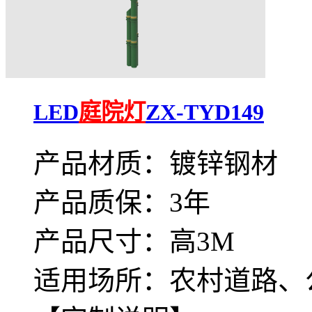
LED
庭院灯
ZX-TYD149
产品材质：镀锌钢材
产品质保：3年
产品尺寸：高3M
适用场所：农村道路、